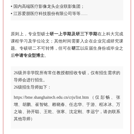
•
国内高端医疗影像龙头企业联影集团；
•
江苏爱朋医疗科技股份有限公司等等......
原则上，专业型硕士
研一上学期及研三下学期
在上科大完成
课程学习及学位论文；其他时间需要入企在企业完成研究课
题。专硕研二不可转博，但可在
研三
以应届生身份或毕业之
后
申请专业型博士
。
26级并非学院所有常任教授都招收专硕，仅有招生需求的
导师会进行招生。
26级招生导师如下：
https://bme.shanghaitech.edu.cn/crjs/list.htm（仅彭畅、张
增、胡鹏、崔智铭、赖晓春、任志华、于游、程冰冰、万
之瑜、孙开聪、王乾、张寒、沈定刚、李远宁，请勿联系
其他导师）