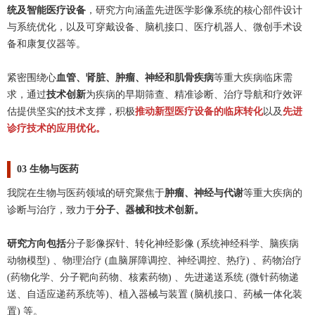
统及智能医疗设备
，研究方向涵盖先进医学影像系统的核心部件设计
与系统优化，以及可穿戴设备、脑机接口、医疗机器人、微创手术设
备和康复仪器等。
紧密围绕心
血管、肾脏、肿瘤、神经和肌骨疾病
等重大疾病临床需
求，通过
技术创新
为疾病的早期筛查、精准诊断、治疗导航和疗效评
估提供坚实的技术支撑，积极
推动新型医疗设备的临床转化
以及
先进
诊疗技术的应用优化。
03 生物与医药
我院在生物与医药领域的研究聚焦于
肿瘤、神经与代谢
等重大疾病的
诊断与治疗，致力于
分子、器械和技术创新。
研究方向包括
分子影像探针、转化神经影像 (系统神经科学、脑疾病
动物模型) 、物理治疗 (血脑屏障调控、神经调控、热疗) 、药物治疗
(药物化学、分子靶向药物、核素药物) 、先进递送系统 (
微针药物递
送、自适应递药系统等)、植入器械与装置 (脑机接口、药械一体化装
置) 等。