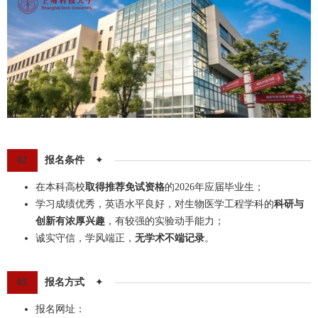
02
报名条件
✦
在本科高校
取得
推荐免试资格
的2026年应届毕业生；
学习成绩优秀，英语水平良好，对生物医学工程学科的
科研与
创新有浓厚兴趣
，有较强的实验动手能力；
诚实守信，学风端正，
无学术不端记录
。
03
报名方式
✦
报名网址：