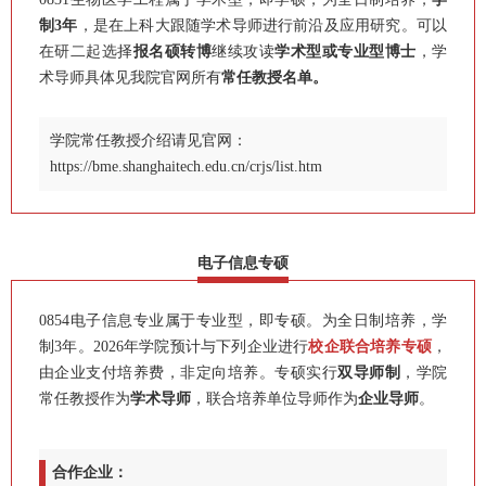
制3年
，是在上科大跟随学术导师进行前沿及应用研究。可以
在研二起选择
报名硕转博
继续攻读
学术型或专业型博士
，学
术导师具体见我院官网所有
常任教授名单。
学院常任教授介绍请见官网：
https://bme.shanghaitech.edu.cn/crjs/list.htm
电子信息专硕
0854电子信息专业属于专业型，即专硕。为全日制培养，学
制3年。2026年学院预计与下列企业进行
校企联合培养专硕
，
由企业支付培养费，非定向培养。
专硕实行
双导师制
，学院
常任教授作为
学术导师
，联合培养单位导师作为
企业导师
。
合作企业：