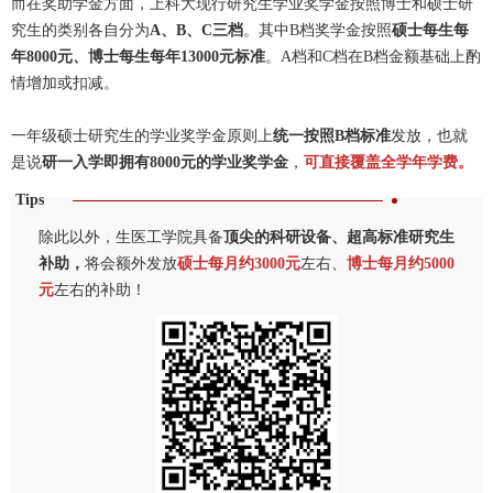
而在奖助学金方面，上科大现行研究生学业奖学金按照博士和硕士研
究生的类别各自分为
A、B、C三档
。其中B档奖学金按照
硕士每生每
年8000元、博士每生每年13000元标准
。A档和C档在B档金额基础上酌
情增加或扣减。
一年级硕士研究生的学业奖学金原则上
统一按照B档标准
发放，也就
是说
研一入学即拥有8000元的学业奖学金
，
可
直接覆盖全学年学费。
Tips
除此以外，生医工学院具备
顶尖的科研设备、超高标准研究生
补助，
将会额外发放
硕士每月约3000元
左右、
博士每月约5000
元
左右
的补助！