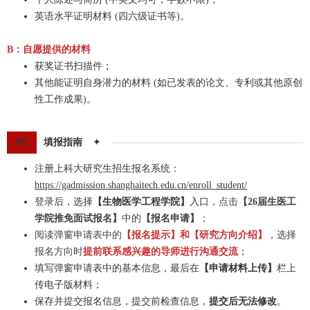
英语水平证明材料 (四六级证书等)。
B：自愿提供的材料
获奖证书扫描件；
其他能证明自身潜力的材料 (如已发表的论文、专利或其他原创
性工作成果)。
0
5
填报指南
✦
注册上科大研究生招生报名系统：
https://gadmission.shanghaitech.edu.cn/enroll_student/
登录后，选择
【生物医学工程学院】
入口
，点击
【26届生医工
学院推免面试报名】
中的
【报名申请】
；
阅读弹窗申请表中的
【报名提示】和【研究方向介绍】
，选择
报名方向时
提前联系感兴趣的导师进行沟通交流
；
填写弹窗申请表中的基本信息，最后在
【申请材料上传】
栏上
传电子版材料；
保存并提交报名信息，提交前检查信息，
提交后无法修改
。