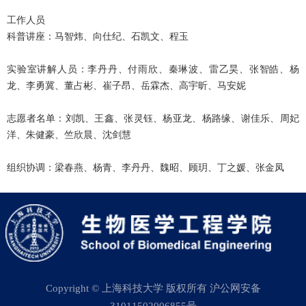
工作人员
科普讲座：马智炜、向仕纪、石凯文、程玉
实验室讲解人员：李丹丹、付雨欣、秦琳波、雷乙昊、张智皓、杨
龙、李勇冀、董占彬、崔子昂、岳霖杰、高宇昕、马安妮
志愿者名单：刘凯、王鑫、张灵钰、杨亚龙、杨路缘、谢佳乐、周妃
洋、朱健豪、竺欣晨、沈剑慧
组织协调：梁春燕、杨青、李丹丹、魏昭、顾玥、丁之媛、张金凤
Copyright © 上海科技大学 版权所有 沪公网安备