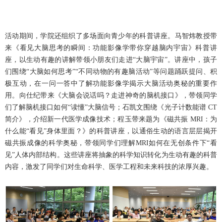
活动期间，学院还组织了多场面向青少年的科普讲座。马智炜教授带
来《看见大脑思考的瞬间：功能影像学带你穿越脑内宇宙》科普讲
座，以生动有趣的讲解带领小朋友们走进“大脑宇宙”。讲座中，孩子
们围绕“大脑如何思考”“不同动物的有趣脑活动”等问题踊跃提问、积
极互动，在一问一答中了解
功能影像学
揭示大脑活动奥秘的重要作
用。向仕纪带来《大脑会说话吗？走进神奇的脑机接口》，带领同学
们了解脑机接口如何“读懂”大脑信号；石凯文围绕《光子计数能谱 CT
简介》，介绍新一代医学成像技术；程玉带来题为《磁共振 MRI：为
什么能“看见”身体里面？》的科普讲座，以通俗生动的语言层层揭开
磁共振成像的科学奥秘，带领同学们理解MRI如何在无创条件下“看
见”人体内部结构。这些讲座将抽象的科学知识转化为生动有趣的科普
内容，激发了同学们对生命科学、医学工程和未来科技的浓厚兴趣。