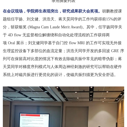
录用摘要列表
在会议现场，学院师生表现突出，研究成果获大会奖项。
胡鹏教授课
题组任宇扬、刘文健、洪浩天、蒋天昊同学的工作均获得前
15%
的评
分，斩获银奖
(Magna Cum Laude Merit Award)
。其中，任宇扬同学关
于
4D flow
无监督相位解缠绕和自动化处理流程的工作获得两
项
Oral
展示；刘文健同学基于自门控
flow MRI
的工作可实现无外接
生理监控设备下多部位的血流定量；洪浩天同学开发的多回波
GRE
序
列可在保留高对比度的情况下有效去除磁共振中常见的暗带伪影；蒋
天昊同学对梯度序列模式与人体周边神经刺激的研究可以帮助在硬件
系统上对磁共振进行更优化的设计，使磁共振扫描更为安全舒适。