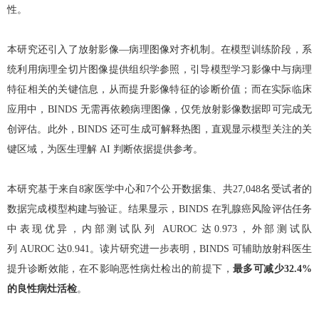
性。
本研究还引入了放射影像
—
病理图像对齐机制。在模型训练阶段，系
统利用病理全切片图像提供组织学参照，引导模型学习影像中与病理
特征相关的关键信息，从而提升影像特征的诊断价值；而在实际临床
应用中，
BINDS
无需再依赖病理图像，仅凭放射影像数据即可完成无
创评估。此外，
BINDS
还可生成可解释热图，直观显示模型关注的关
键区域，为医生理解
AI
判断依据提供参考。
本研究基于来自
8
家医学中心和
7
个公开数据集、共
27,048
名受试者的
数据完成模型构建与验证。结果显示，
BINDS
在乳腺癌风险评估任务
中表现优异，内部测试队列
AUROC
达
0.973
，外部测试队
列
AUROC
达
0.941
。读片研究进一步表明，
BINDS
可辅助放射科医生
提升诊断效能，在不影响恶性病灶检出的前提下，
最多可减少
32.4%
的良性病灶活检
。