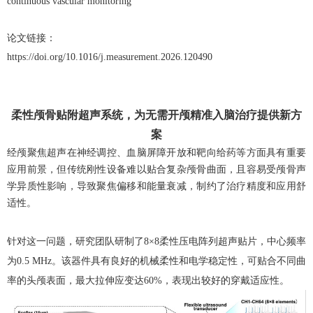
continuous vascular monitoring
论文链接：
https://doi.org/10.1016/j.measurement.2026.120490
柔性颅骨贴附超声系统，为无需开颅精准入脑治疗提供新方
案
经颅聚焦超声在神经调控、血脑屏障开放和靶向给药等方面具有重要
应用前景，但传统刚性设备难以贴合复杂颅骨曲面，且容易受颅骨声
学异质性影响，导致聚焦偏移和能量衰减，制约了治疗精度和应用舒
适性。
针对这一问题，研究团队研制了
8×8
柔性压电阵列超声贴片，中心频率
为
0.5 MHz
。该器件具有良好的机械柔性和电学稳定性，可贴合不同曲
率的头颅表面，最大拉伸应变达
60%
，表现出较好的穿戴适应性。