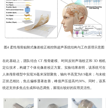
图
4
柔性颅骨贴附式像差校正相控阵超声系统结构与工作原理示意图
在此基础上，团队结合
CT
颅骨建模、时间反转声场校正和
3D
相机
定位技术，构建了个体化像差校正方案。实验结果表明，该系统可在
人体颅骨模型中实现
36
毫米深部聚焦，轴向半高宽为
8.9
毫米；与未校
正状态相比，焦点偏移显著改善，峰值声压提高约
30%
。同时，该系
统还支持多焦点生成和动态调焦，展现出较好的应用灵活性。