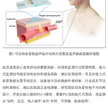
图
1
可拉伸多普勒超声贴片结构示意图及超声换能器爆炸视图
血流速度是心血管评估的重要指标，但现有监测方法受限明显。侵入
式监测信号稳定却有创伤和感染风险，难以长期使用；常见非侵入式
多普勒探头需手持定位，设备较大且依赖操作者经验，行走或关节活
动时易移位，难以实现真正连续测量。研究团队结合柔性电子与结构
设计，开发出核心面积约
2×4
厘米、重量约
2
克的贴片式系统，使监测
从
“
短时、定点、他人操作
”
走向
“
长时、可穿戴、贴身使用
”
。