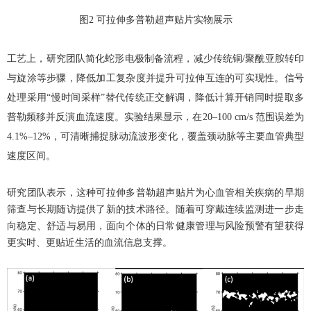
图
2
可拉伸多普勒超声贴片实物展示
工艺上，研究团队简化蛇形电极制备流程，减少传统铜
/
聚酰亚胺转印
与旋涂等步骤，降低加工复杂度并提升可拉伸互连的可实现性。信号
处理采用
“
慢时间采样
”
替代传统正交解调，降低计算开销同时提取多
普勒频移并反演血流速度。实验结果显示，在
20–100 cm/s
范围误差为
4.1%–12%
，可清晰捕捉脉动流波形变化，覆盖颈动脉等主要血管典型
速度区间。
研究团队表示，这种可拉伸多普勒超声贴片为心血管相关疾病的早期
筛查与长期随访提供了新的技术路径。随着可穿戴连续监测进一步走
向稳定、舒适与易用，面向个体的日常健康管理与风险预警有望获得
更实时、更贴近生活的血流信息支撑。