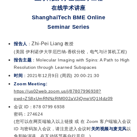
在线学术讲座
ShanghaiTech BME Online
Seminar Series
Zhi-Pei Liang
报告人
：
教授
(美国 伊利诺伊大学厄巴纳-香槟分校，电气与计算机工程)
报告主题
：Molecular Imaging with Spins: A Path to High
Resolution through Learned Subspaces
时间
：2021年12月9日 (周四) 20:00-21:30
Zoom Meeting:
https://us02web.zoom.us/j/87807996938?
pwd=ZS8xUmRNNzRlM002aVJjQmpVQ1I4dz09
会议 ID：
878 0799 6938
密码：
274624
(
您可以在网页端输入以上链接 或 在 Zoom 客户端输入会议
ID 与密码加入会议，请注意进入会议时
关闭视频与麦克风
以
免影响演讲，在互动环节再自行开启。)