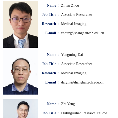
Name：
Zijian Zhou
Job Title：
Associate Researcher
Research：
Medical Imaging
E-mail：
zhouzj@shanghaitech.edu.cn
Name：
Yongming Dai
Job Title：
Associate Researcher
Research：
Medical Imaging
E-mail：
daiym@shanghaitech.edu.cn
Name：
Zhi Yang
Job Title：
Distinguished Research Fellow