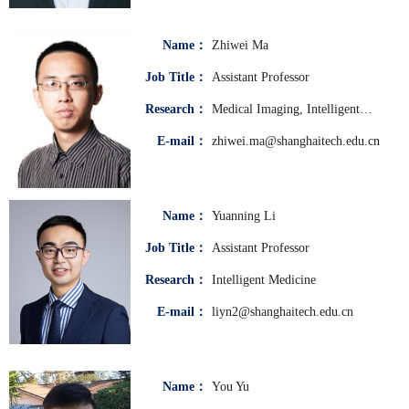
Name：
Zhiwei Ma
Job Title：
Assistant Professor
Research：
Medical Imaging, Intelligent
Medicine
E-mail：
zhiwei.ma@shanghaitech.edu.cn
Name：
Yuanning Li
Job Title：
Assistant Professor
Research：
Intelligent Medicine
E-mail：
liyn2@shanghaitech.edu.cn
Name：
You Yu