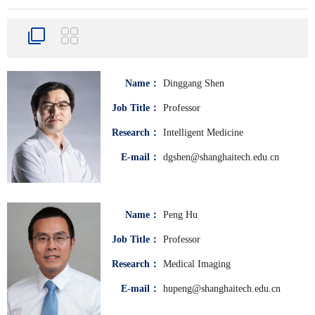
Name：
Dinggang Shen
Job Title：
Professor
Research：
Intelligent Medicine
E-mail：
dgshen@shanghaitech.edu.cn
Name：
Peng Hu
Job Title：
Professor
Research：
Medical Imaging
E-mail：
hupeng@shanghaitech.edu.cn