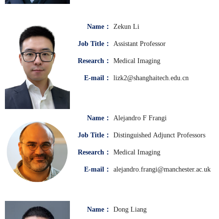
Name：
Zekun Li
Job Title：
Assistant Professor
Research：
Medical Imaging
E-mail：
lizk2@shanghaitech.edu.cn
Name：
Alejandro F Frangi
Job Title：
Distinguished Adjunct Professors
Research：
Medical Imaging
E-mail：
alejandro.frangi@manchester.ac.uk
Name：
Dong Liang