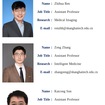
Name：
Zhihua Ren
Job Title：
Assistant Professor
Research：
Medical Imaging
E-mail：
renzhh@shanghaitech.edu.cn
Name：
Zeng Zhang
Job Title：
Assistant Professor
Research：
Intelligent Medicine
E-mail：
zhangzeng@shanghaitech.edu.cn
Name：
Kaicong Sun
Job Title：
Assistant Professor