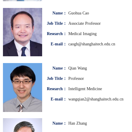
Name：
Guohua Cao
Job Title：
Associate Professor
Research：
Medical Imaging
E-mail：
caogh@shanghaitech.edu.cn
Name：
Qian Wang
Job Title：
Professor
Research：
Intelligent Medicine
E-mail：
wangqian2@shanghaitech.edu.cn
Name：
Han Zhang