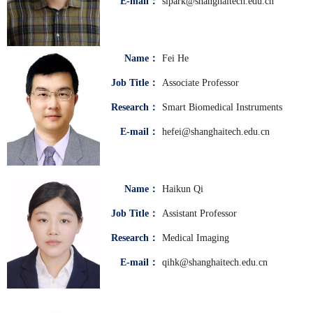
E-mail：
sipark@shanghaitech.edu.cn
Name：
Fei He
Job Title：
Associate Professor
Research：
Smart Biomedical Instruments
E-mail：
hefei@shanghaitech.edu.cn
Name：
Haikun Qi
Job Title：
Assistant Professor
Research：
Medical Imaging
E-mail：
qihk@shanghaitech.edu.cn