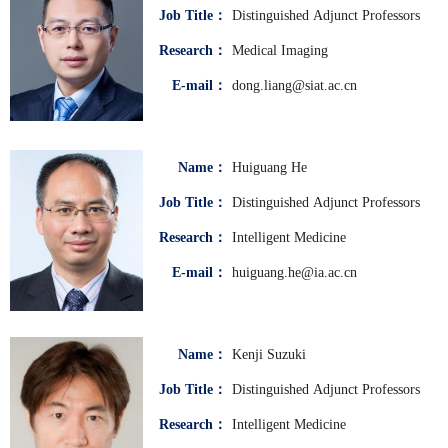
Job Title：
Distinguished Adjunct Professors
Research：
Medical Imaging
E-mail：
dong.liang@siat.ac.cn
Name：
Huiguang He
Job Title：
Distinguished Adjunct Professors
Research：
Intelligent Medicine
E-mail：
huiguang.he@ia.ac.cn
Name：
Kenji Suzuki
Job Title：
Distinguished Adjunct Professors
Research：
Intelligent Medicine