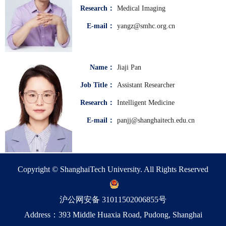
Research：
Medical Imaging
E-mail：
yangz@smhc.org.cn
Name：
Jiaji Pan
Job Title：
Assistant Researcher
Research：
Intelligent Medicine
E-mail：
panjj@shanghaitech.edu.cn
Copyright © ShanghaiTech University. All Rights Reserved
沪公网安备 31011502006855号
Address：393 Middle Huaxia Road, Pudong, Shanghai