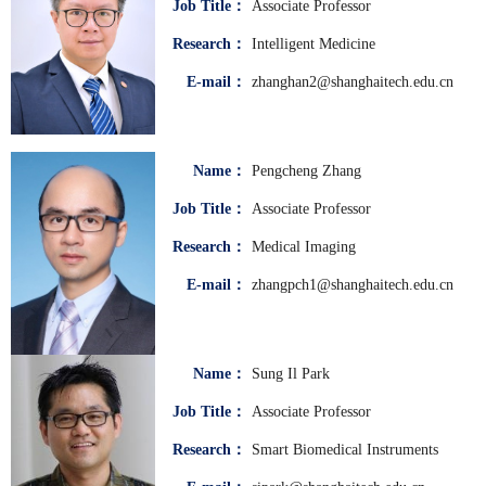
Job Title：
Associate Professor
Research：
Intelligent Medicine
E-mail：
zhanghan2@shanghaitech.edu.cn
Name：
Pengcheng Zhang
Job Title：
Associate Professor
Research：
Medical Imaging
E-mail：
zhangpch1@shanghaitech.edu.cn
Name：
Sung Il Park
Job Title：
Associate Professor
Research：
Smart Biomedical Instruments