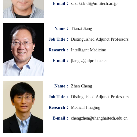
E-mail：
suzuki.k.di@m.titech.ac.jp
Name：
Tianzi Jiang
Job Title：
Distinguished Adjunct Professors
Research：
Intelligent Medicine
E-mail：
jiangtz@nlpr.ia.ac.cn
Name：
Zhen Cheng
Job Title：
Distinguished Adjunct Professors
Research：
Medical Imaging
E-mail：
chengzhen@shanghaitech.edu.cn